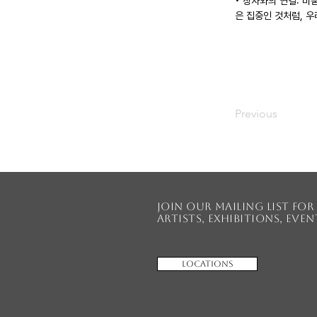
• 장자와의 연결: 비
은 집중인 것처럼, 
Previous
Join our mailing list fo
artists, exhibitions, eve
Locations