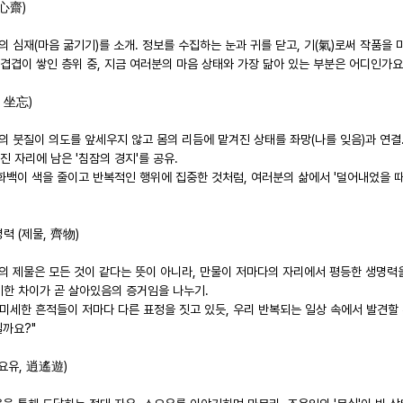
 心齋)
의 심재(마음 굶기기)를 소개. 정보를 수집하는 눈과 귀를 닫고, 기(氣)로써 작품을 
의 겹겹이 쌓인 층위 중, 지금 여러분의 마음 상태와 가장 닮아 있는 부분은 어디인가요
, 坐忘)
의 붓질이 의도를 앞세우지 않고 몸의 리듬에 맡겨진 상태를 좌망(나를 잊음)과 연결
 자리에 남은 '침잠의 경지'를 공유.
 화백이 색을 줄이고 반복적인 행위에 집중한 것처럼, 여러분의 삶에서 '덜어내었을 
력 (제물, 齊物)
자의 제물은 모든 것이 같다는 뜻이 아니라, 만물이 저마다의 자리에서 평등한 생명력을
세한 차이가 곧 살아있음의 증거임을 나누기.
속 미세한 흔적들이 저마다 다른 표정을 짓고 있듯, 우리 반복되는 일상 속에서 발견할 
일까요?"
소요유, 逍遙遊)